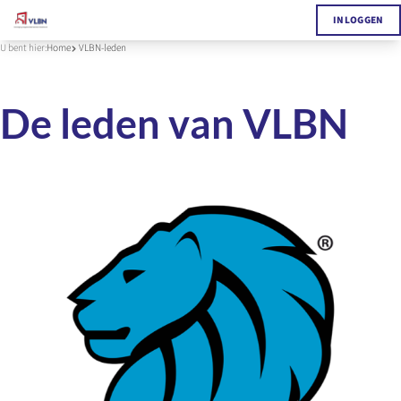
INLOGGEN
U bent hier:
Home
VLBN-leden
De leden van VLBN