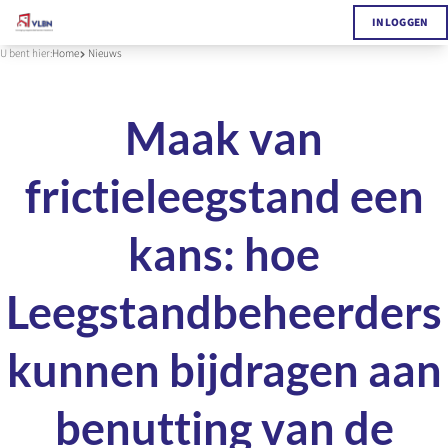
INLOGGEN
U bent hier:
Home
Nieuws
Maak van
frictieleegstand een
kans: hoe
Leegstandbeheerders
kunnen bijdragen aan
benutting van de