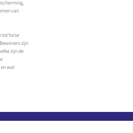
bescherming,
 nemen van
 tot forse
 Bewoners zijn
elke zijn de
uw
 en wat