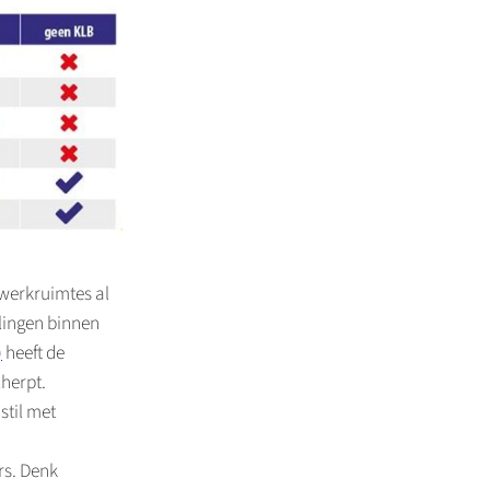
n werkruimtes al
elingen binnen
)
heeft de
cherpt.
stil met
rs. Denk