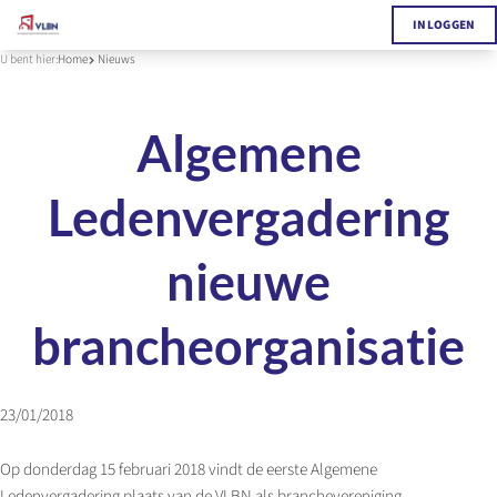
INLOGGEN
U bent hier:
Home
Nieuws
Algemene
Ledenvergadering
nieuwe
brancheorganisatie
23/01/2018
Op donderdag 15 februari 2018 vindt de eerste Algemene
Ledenvergadering plaats van de VLBN als branchevereniging.